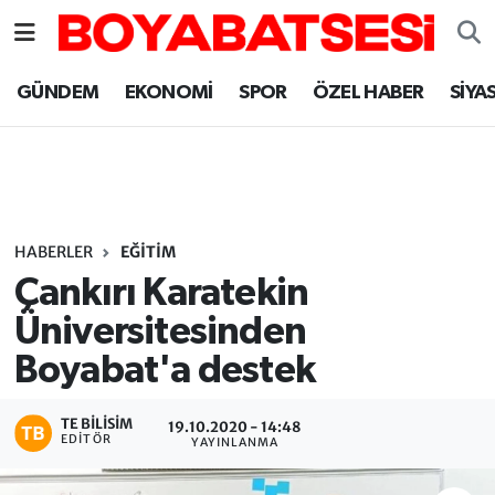
Sinop Nöbetçi Eczaneler
GÜNDEM
EKONOMİ
SPOR
ÖZEL HABER
SİYA
Sinop Hava Durumu
Sinop Namaz Vakitleri
Sinop Trafik Yoğunluk Haritası
HABERLER
EĞİTİM
Çankırı Karatekin
Süper Lig Puan Durumu ve Fikstür
Üniversitesinden
Boyabat'a destek
Tüm Manşetler
Son Dakika Haberleri
TE BILISIM
19.10.2020 - 14:48
EDITÖR
YAYINLANMA
Haber Arşivi