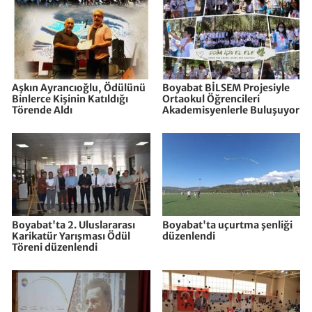
Aşkın Ayrancıoğlu, Ödülünü
Boyabat BİLSEM Projesiyle
Binlerce Kişinin Katıldığı
Ortaokul Öğrencileri
Törende Aldı
Akademisyenlerle Buluşuyor
Boyabat'ta 2. Uluslararası
Boyabat'ta uçurtma şenliği
Karikatür Yarışması Ödül
düzenlendi
Töreni düzenlendi