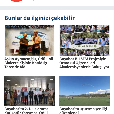
Bunlar da ilginizi çekebilir
Aşkın Ayrancıoğlu, Ödülünü
Boyabat BİLSEM Projesiyle
Binlerce Kişinin Katıldığı
Ortaokul Öğrencileri
Törende Aldı
Akademisyenlerle Buluşuyor
Boyabat'ta 2. Uluslararası
Boyabat'ta uçurtma şenliği
Karikatür Yarışması Ödül
düzenlendi