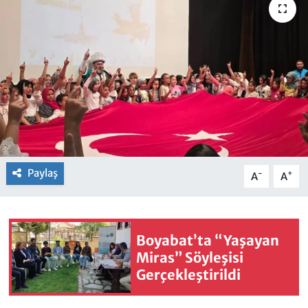
Paylaş
-
+
A
A
Boyabat’ta “Yaşayan
Miras” Söyleşisi
Gerçekleştirildi