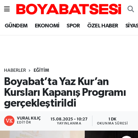
Sinop Nöbetçi Eczaneler
GÜNDEM
EKONOMİ
SPOR
ÖZEL HABER
SİYA
Sinop Hava Durumu
Sinop Namaz Vakitleri
Sinop Trafik Yoğunluk Haritası
HABERLER
EĞİTİM
Boyabat’ta Yaz Kur’an
Süper Lig Puan Durumu ve Fikstür
Kursları Kapanış Programı
gerçekleştirildi
Tüm Manşetler
Son Dakika Haberleri
VURAL KILIÇ
15.08.2025 - 10:27
1 DK
EDITÖR
YAYINLANMA
OKUNMA SÜRESI
Haber Arşivi