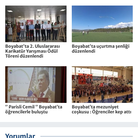
Boyabat'ta 2. Uluslararası
Boyabat'ta uçurtma şenliği
Karikatür Yarışması Ödül
düzenlendi
Töreni düzenlendi
‘’ Parisli Cemil ‘’ Boyabat’ta
Boyabat’ta mezuniyet
öğrencilerle buluştu
coşkusu : Öğrenciler kep attı
Yorumlar