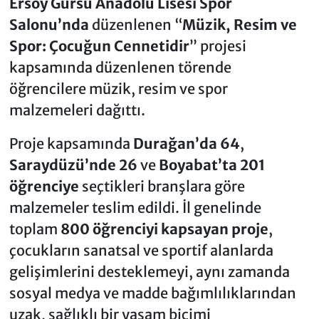
Ersoy Gürsu Anadolu Lisesi Spor
Salonu’nda
düzenlenen “
Müzik, Resim ve
Spor: Çocuğun Cennetidir
” projesi
kapsamında düzenlenen törende
öğrencilere müzik, resim ve spor
malzemeleri dağıttı.
Proje kapsamında
Durağan’da 64
,
Saraydüzü’nde 26
ve
Boyabat’ta 201
öğrenciye
seçtikleri branşlara göre
malzemeler teslim edildi. İl genelinde
toplam
800 öğrenciyi kapsayan proje
,
çocukların sanatsal ve sportif alanlarda
gelişimlerini desteklemeyi, aynı zamanda
sosyal medya ve madde bağımlılıklarından
uzak, sağlıklı bir yaşam biçimi