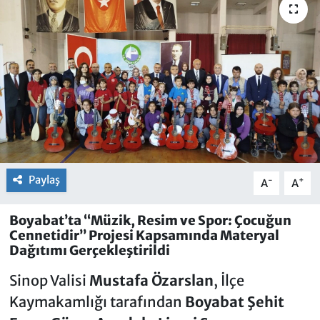
Paylaş
-
+
A
A
Boyabat’ta “Müzik, Resim ve Spor: Çocuğun
Cennetidir” Projesi Kapsamında Materyal
Dağıtımı Gerçekleştirildi
Sinop Valisi
Mustafa Özarslan
, İlçe
Kaymakamlığı tarafından
Boyabat Şehit