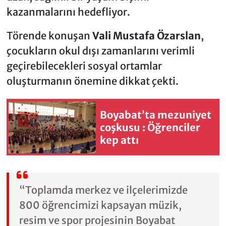
kazanmalarını hedefliyor.
Törende konuşan
Vali Mustafa Özarslan
,
çocukların okul dışı zamanlarını verimli
geçirebilecekleri sosyal ortamlar
oluşturmanın önemine dikkat çekti.
Boyabat’ta mezuniyet
coşkusu : Öğrenciler
kep attı
“Toplamda merkez ve ilçelerimizde
800 öğrencimizi kapsayan müzik,
resim ve spor projesinin Boyabat