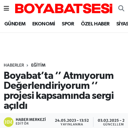
Sinop Nöbetçi Eczaneler
GÜNDEM
EKONOMİ
SPOR
ÖZEL HABER
SİYA
Sinop Hava Durumu
Sinop Namaz Vakitleri
Sinop Trafik Yoğunluk Haritası
HABERLER
EĞİTİM
Boyabat’ta ‘’ Atmıyorum
Süper Lig Puan Durumu ve Fikstür
Değerlendiriyorum ‘’
projesi kapsamında sergi
Tüm Manşetler
açıldı
Son Dakika Haberleri
HABER MERKEZI
24.05.2023 - 13:52
03.02.2025 - 21:
Haber Arşivi
EDITÖR
YAYINLANMA
GÜNCELLEME