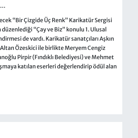
er…
lecek “Bir Çizgide Üç Renk” Karikatür Sergisi
n düzenlediği “Çay ve Biz” konulu 1. Ulusal
ndirmesi de vardı. Karikatür sanatçıları Aşkın
Altan Özeskici ile birlikte Meryem Cengiz
anoğlu Pirpir (Fındıklı Belediyesi) ve Mehmet
ışmaya katılan eserleri değerlendirip ödül alan