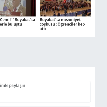
i Cemil ‘’ Boyabat’ta
Boyabat’ta mezuniyet
erle buluştu
coşkusu : Öğrenciler kep
attı