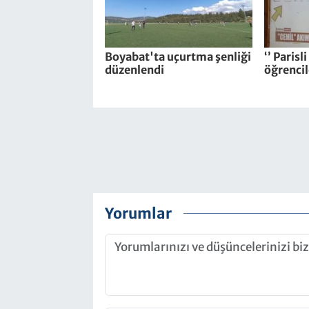
Boyabat'ta uçurtma şenliği
‘’ Parisl
düzenlendi
öğrencil
Yorumlar