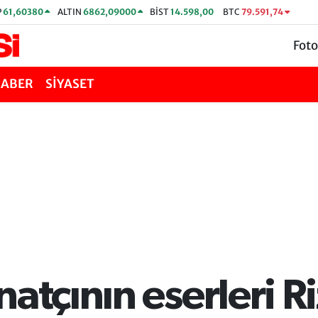
P
61,60380
ALTIN
6862,09000
BİST
14.598,00
BTC
79.591,74
Foto
HABER
SİYASET
natçının eserleri R