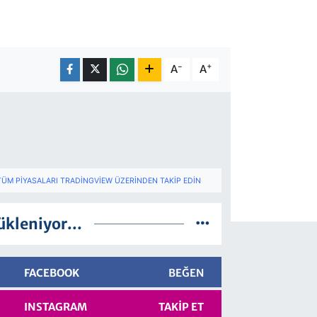
-
+
A
A
TÜM PIYASALARI TRADINGVIEW ÜZERINDEN TAKIP EDIN
ükleniyor...
FACEBOOK
BEĞEN
INSTAGRAM
TAKIP ET