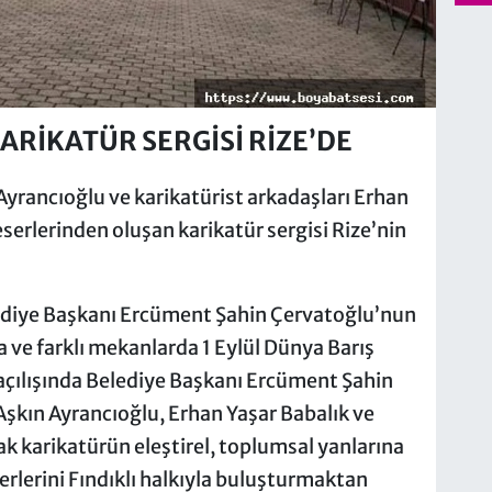
KARİKATÜR SERGİSİ RİZE’DE
Ayrancıoğlu ve karikatürist arkadaşları Erhan
eserlerinden oluşan karikatür sergisi Rize’nin
ediye Başkanı Ercüment Şahin Çervatoğlu’nun
da ve farklı mekanlarda 1 Eylül Dünya Barış
açılışında Belediye Başkanı Ercüment Şahin
Aşkın Ayrancıoğlu, Erhan Yaşar Babalık ve
k karikatürün eleştirel, toplumsal yanlarına
serlerini Fındıklı halkıyla buluşturmaktan