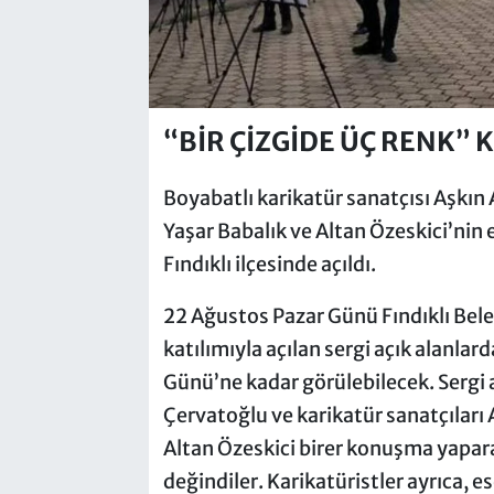
“BİR ÇİZGİDE ÜÇ RENK” 
Boyabatlı karikatür sanatçısı Aşkın 
Yaşar Babalık ve Altan Özeskici’nin 
Fındıklı ilçesinde açıldı.
22 Ağustos Pazar Günü Fındıklı Bel
katılımıyla açılan sergi açık alanlar
Günü’ne kadar görülebilecek. Sergi 
Çervatoğlu ve karikatür sanatçıları 
Altan Özeskici birer konuşma yapara
değindiler. Karikatüristler ayrıca, e