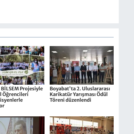
 BİLSEM Projesiyle
Boyabat'ta 2. Uluslararası
 Öğrencileri
Karikatür Yarışması Ödül
syenlerle
Töreni düzenlendi
or