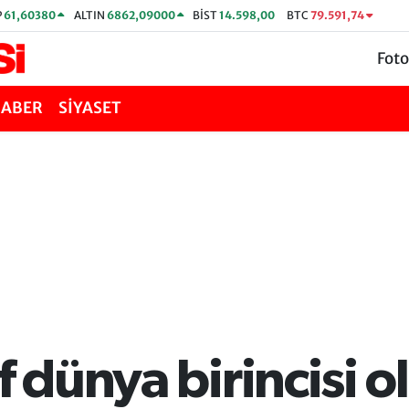
P
61,60380
ALTIN
6862,09000
BİST
14.598,00
BTC
79.591,74
Foto
HABER
SİYASET
f dünya birincisi o