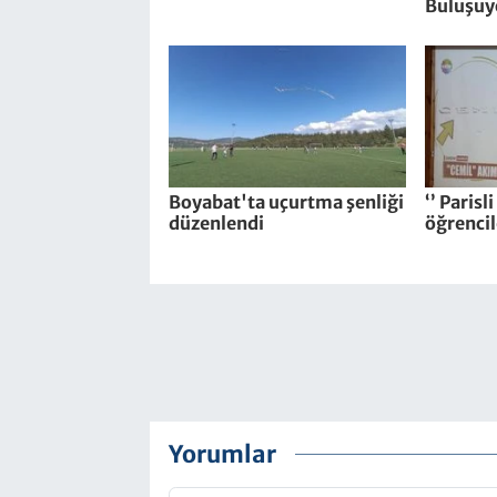
Buluşuy
Boyabat'ta uçurtma şenliği
‘’ Parisl
düzenlendi
öğrencil
Yorumlar