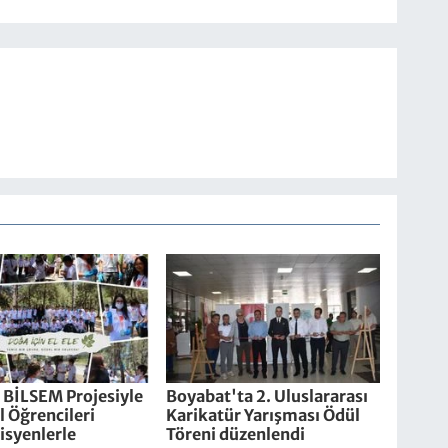
 BİLSEM Projesiyle
Boyabat'ta 2. Uluslararası
 Öğrencileri
Karikatür Yarışması Ödül
syenlerle
Töreni düzenlendi