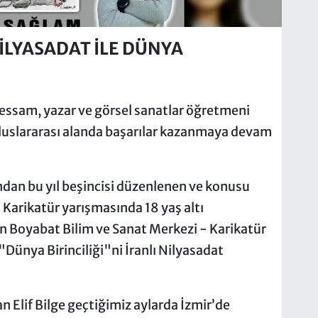
NİLYASADAT İLE DÜNYA
 ressam, yazar ve görsel sanatlar öğretmeni
uluslararası alanda başarılar kazanmaya devam
dan bu yıl beşincisi düzenlenen ve konusu
 Karikatür yarışmasında 18 yaş altı
n Boyabat Bilim ve Sanat Merkezi - Karikatür
"Dünya Birinciliği"ni İranlı Nilyasadat
 Elif Bilge geçtiğimiz aylarda İzmir’de