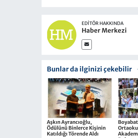
EDITÖR HAKKINDA
Haber Merkezi
Bunlar da ilginizi çekebilir
Aşkın Ayrancıoğlu,
Boyabat
Ödülünü Binlerce Kişinin
Ortaokul
Katıldığı Törende Aldı
Akademi