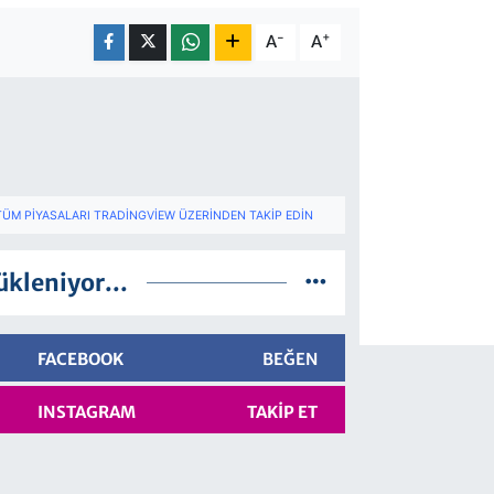
-
+
A
A
TÜM PIYASALARI TRADINGVIEW ÜZERINDEN TAKIP EDIN
ükleniyor...
FACEBOOK
BEĞEN
INSTAGRAM
TAKIP ET