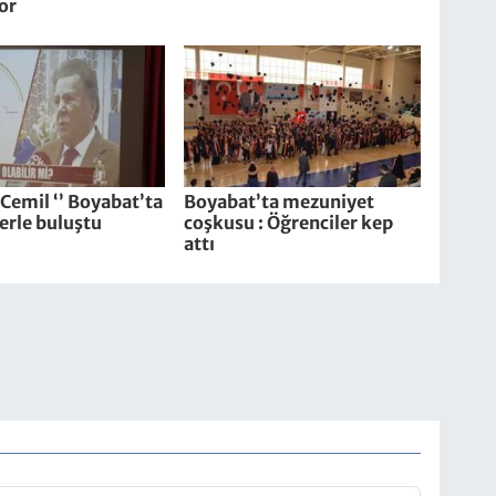
or
i Cemil ‘’ Boyabat’ta
Boyabat’ta mezuniyet
erle buluştu
coşkusu : Öğrenciler kep
attı