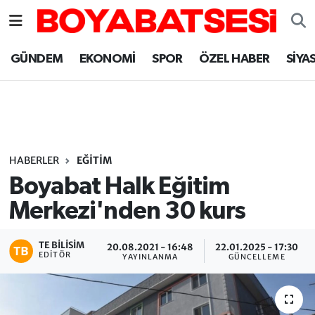
Sinop Nöbetçi Eczaneler
GÜNDEM
EKONOMİ
SPOR
ÖZEL HABER
SİYA
Sinop Hava Durumu
Sinop Namaz Vakitleri
Sinop Trafik Yoğunluk Haritası
HABERLER
EĞİTİM
Boyabat Halk Eğitim
Süper Lig Puan Durumu ve Fikstür
Merkezi'nden 30 kurs
Tüm Manşetler
TE BILISIM
20.08.2021 - 16:48
22.01.2025 - 17:30
EDITÖR
YAYINLANMA
GÜNCELLEME
Son Dakika Haberleri
Haber Arşivi