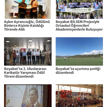
Aşkın Ayrancıoğlu, Ödülünü
Boyabat BİLSEM Projesiyle
Binlerce Kişinin Katıldığı
Ortaokul Öğrencileri
Törende Aldı
Akademisyenlerle Buluşuyor
Boyabat'ta 2. Uluslararası
Boyabat'ta uçurtma şenliği
Karikatür Yarışması Ödül
düzenlendi
Töreni düzenlendi