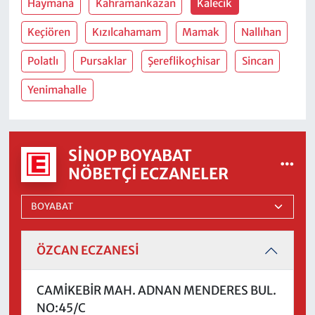
Haymana
Kahramankazan
Kalecik
Keçiören
Kızılcahamam
Mamak
Nallıhan
Polatlı
Pursaklar
Şereflikoçhisar
Sincan
Yenimahalle
SINOP BOYABAT
NÖBETÇI ECZANELER
ÖZCAN ECZANESİ
CAMİKEBİR MAH. ADNAN MENDERES BUL.
NO:45/C