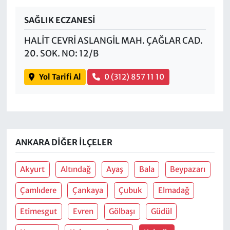
SAĞLIK ECZANESİ
HALİT CEVRİ ASLANGİL MAH. ÇAĞLAR CAD.
20. SOK. NO: 12/B
Yol Tarifi Al
0 (312) 857 11 10
ANKARA DIĞER İLÇELER
Akyurt
Altındağ
Ayaş
Bala
Beypazarı
Çamlıdere
Çankaya
Çubuk
Elmadağ
Etimesgut
Evren
Gölbaşı
Güdül