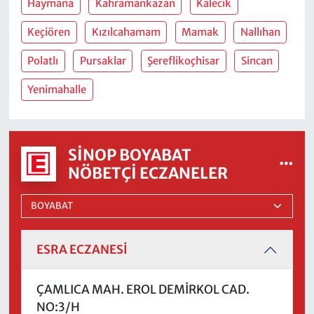
Haymana
Kahramankazan
Kalecik
Keçiören
Kızılcahamam
Mamak
Nallıhan
Polatlı
Pursaklar
Şereflikoçhisar
Sincan
Yenimahalle
SINOP BOYABAT
NÖBETÇI ECZANELER
ESRA ECZANESİ
ÇAMLICA MAH. EROL DEMİRKOL CAD.
NO:3/H