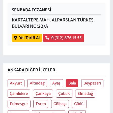
ŞENBABA ECZANESİ
KARTALTEPE MAH. ALPARSLAN TÜRKEŞ
BULVARI NO:22/A
Yol Tarifi Al
0 (312) 876 15 55
ANKARA DIĞER İLÇELER
Akyurt
Altındağ
Ayaş
Bala
Beypazarı
Çamlıdere
Çankaya
Çubuk
Elmadağ
Etimesgut
Evren
Gölbaşı
Güdül