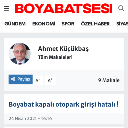
Sinop Nöbetçi Eczaneler
GÜNDEM
EKONOMİ
SPOR
ÖZEL HABER
SİYA
Sinop Hava Durumu
Ahmet Küçükbaş
Sinop Namaz Vakitleri
Tüm Makaleleri
Sinop Trafik Yoğunluk Haritası
Paylaş
Süper Lig Puan Durumu ve Fikstür
-
+
9 Makale
A
A
Tüm Manşetler
Boyabat kapalı otopark girişi hatalı !
Son Dakika Haberleri
24 Nisan 2021 - 16:16
Haber Arşivi