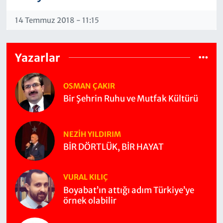
14 Temmuz 2018 - 11:15
Yazarlar
OSMAN ÇAKIR
Bir Şehrin Ruhu ve Mutfak Kültürü
NEZIH YILDIRIM
BİR DÖRTLÜK, BİR HAYAT
VURAL KILIÇ
Boyabat’ın attığı adım Türkiye’ye
örnek olabilir