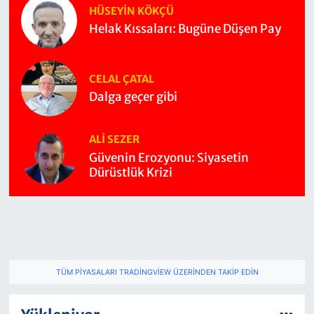
HÜSEYIN KÖKÇÜ
Helak Kıssaları: Bugüne Düşen Pay
CELAL ÇATAL
Dalga geçer gibi
ALI SEZER
Güvenin Erozyonu: Siyasetin
Dürüstlük Krizi
TÜM PIYASALARI TRADINGVIEW ÜZERINDEN TAKIP EDIN