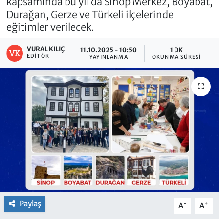
kapsamında bu yıl da Sinop Merkez, Boyabat,
Durağan, Gerze ve Türkeli ilçelerinde
eğitimler verilecek.
VURAL KILIÇ
11.10.2025 - 10:50
1 DK
EDITÖR
YAYINLANMA
OKUNMA SÜRESI
Paylaş
-
+
A
A