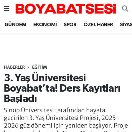
Sinop Nöbetçi Eczaneler
GÜNDEM
EKONOMİ
SPOR
ÖZEL HABER
SİYA
Sinop Hava Durumu
Sinop Namaz Vakitleri
Sinop Trafik Yoğunluk Haritası
HABERLER
EĞİTİM
3. Yaş Üniversitesi
Süper Lig Puan Durumu ve Fikstür
Boyabat’ta! Ders Kayıtları
Başladı
Tüm Manşetler
Sinop Üniversitesi tarafından hayata
Son Dakika Haberleri
geçirilen 3. Yaş Üniversitesi Projesi, 2025-
2026 güz dönemi için yeniden başlıyor. Proje
Haber Arşivi