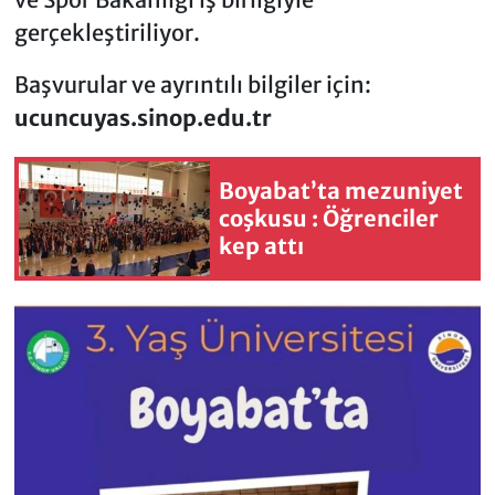
gerçekleştiriliyor.
Başvurular ve ayrıntılı bilgiler için:
ucuncuyas.sinop.edu.tr
Boyabat’ta mezuniyet
coşkusu : Öğrenciler
kep attı