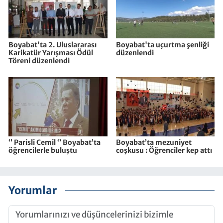
Boyabat'ta 2. Uluslararası
Boyabat'ta uçurtma şenliği
Karikatür Yarışması Ödül
düzenlendi
Töreni düzenlendi
‘’ Parisli Cemil ‘’ Boyabat’ta
Boyabat’ta mezuniyet
öğrencilerle buluştu
coşkusu : Öğrenciler kep attı
Yorumlar