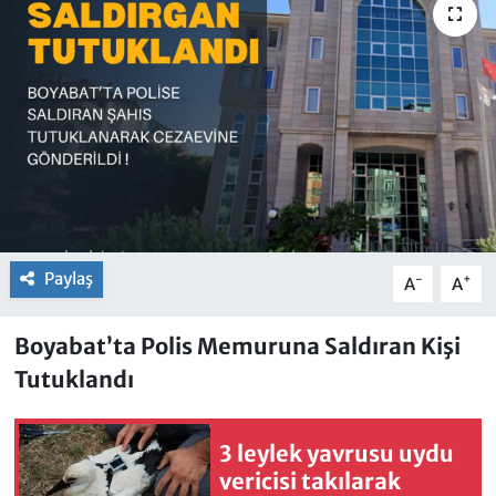
Paylaş
-
+
A
A
Boyabat’ta Polis Memuruna Saldıran Kişi
Tutuklandı
3 leylek yavrusu uydu
vericisi takılarak