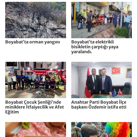
Boyabat’ta orman yangını
Boyabat’ta elektrikli
bisikletin çarptığı yaya
yaralandı.
Boyabat Çocuk Şenliği'nde
Anahtar Parti Boyabat İlçe
miniklere İtfaiyecilik ve Afet
başkanı Özdemir istifa etti
Eğitim