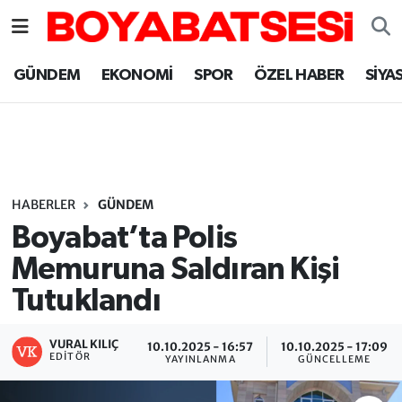
Sinop Nöbetçi Eczaneler
GÜNDEM
EKONOMİ
SPOR
ÖZEL HABER
SİYA
Sinop Hava Durumu
Sinop Namaz Vakitleri
Sinop Trafik Yoğunluk Haritası
HABERLER
GÜNDEM
Boyabat’ta Polis
Süper Lig Puan Durumu ve Fikstür
Memuruna Saldıran Kişi
Tutuklandı
Tüm Manşetler
Son Dakika Haberleri
VURAL KILIÇ
10.10.2025 - 16:57
10.10.2025 - 17:09
EDITÖR
YAYINLANMA
GÜNCELLEME
Haber Arşivi