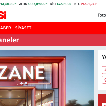
P
61,60380
ALTIN
6862,09000
BİST
14.598,00
BTC
79.591,74
Foto
HABER
SİYASET
aneler
Y