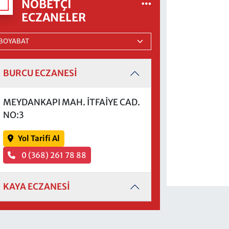
NÖBETÇI
ECZANELER
BURCU ECZANESİ
MEYDANKAPI MAH. İTFAİYE CAD.
NO:3
Yol Tarifi Al
0 (368) 261 78 88
KAYA ECZANESİ