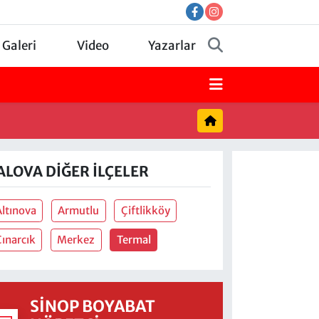
 Galeri
Video
Yazarlar
ALOVA DIĞER İLÇELER
Altınova
Armutlu
Çiftlikköy
Çınarcık
Merkez
Termal
SINOP BOYABAT