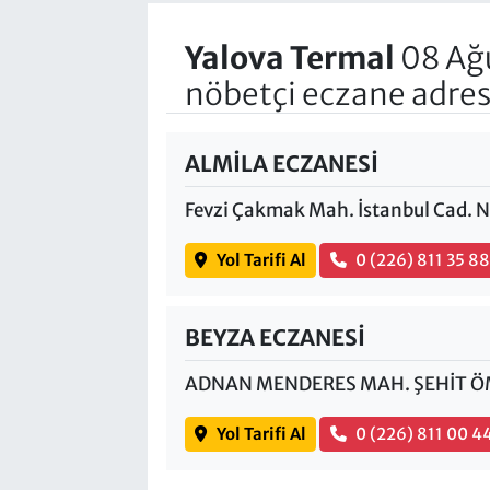
Yalova Termal
08 Ağ
nöbetçi eczane adres
ALMİLA ECZANESİ
Fevzi Çakmak Mah. İstanbul Cad. 
Yol Tarifi Al
0 (226) 811 35 8
BEYZA ECZANESİ
ADNAN MENDERES MAH. ŞEHİT ÖM
Yol Tarifi Al
0 (226) 811 00 4