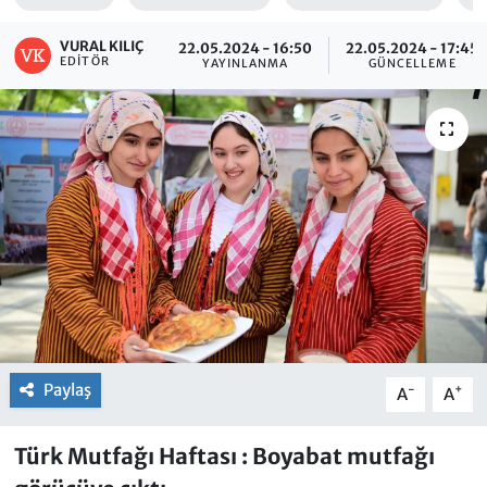
VURAL KILIÇ
22.05.2024 - 16:50
22.05.2024 - 17:45
EDITÖR
YAYINLANMA
GÜNCELLEME
Paylaş
-
+
A
A
Türk Mutfağı Haftası : Boyabat mutfağı