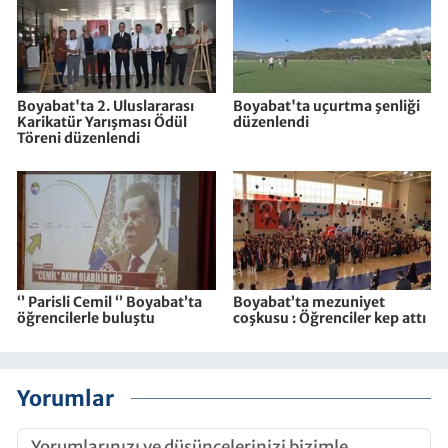
Boyabat'ta 2. Uluslararası
Boyabat'ta uçurtma şenliği
Karikatür Yarışması Ödül
düzenlendi
Töreni düzenlendi
‘’ Parisli Cemil ‘’ Boyabat’ta
Boyabat’ta mezuniyet
öğrencilerle buluştu
coşkusu : Öğrenciler kep attı
Yorumlar