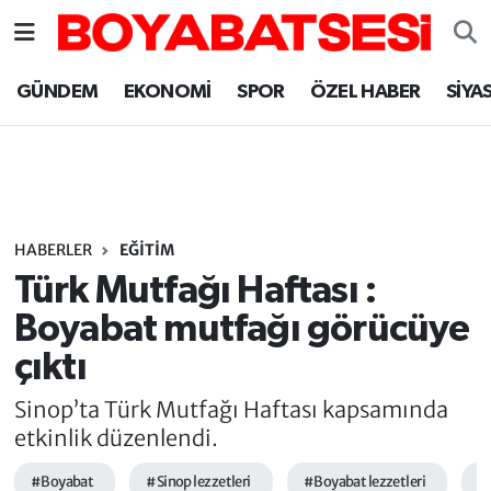
Sinop Nöbetçi Eczaneler
GÜNDEM
EKONOMİ
SPOR
ÖZEL HABER
SİYA
Sinop Hava Durumu
Sinop Namaz Vakitleri
Sinop Trafik Yoğunluk Haritası
HABERLER
EĞİTİM
Türk Mutfağı Haftası :
Süper Lig Puan Durumu ve Fikstür
Boyabat mutfağı görücüye
çıktı
Tüm Manşetler
Sinop’ta Türk Mutfağı Haftası kapsamında
Son Dakika Haberleri
etkinlik düzenlendi.
Haber Arşivi
#Boyabat
#Sinop lezzetleri
#Boyabat lezzetleri
#