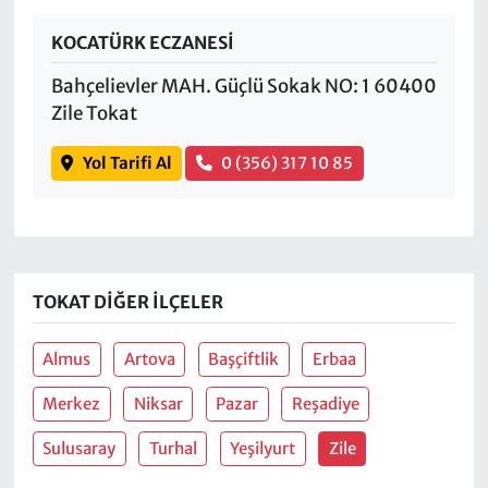
KOCATÜRK ECZANESİ
Bahçelievler MAH. Güçlü Sokak NO: 1 60400
Zile Tokat
Yol Tarifi Al
0 (356) 317 10 85
TOKAT DIĞER İLÇELER
Almus
Artova
Başçiftlik
Erbaa
Merkez
Niksar
Pazar
Reşadiye
Sulusaray
Turhal
Yeşilyurt
Zile