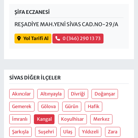
ŞİFA ECZANESİ
REŞADİYE MAH.YENİ SİVAS CAD.NO-29/A
Yol Tarifi Al
0 (346) 290 13 73
SIVAS DIĞER İLÇELER
Akıncılar
Altınyayla
Divriği
Doğanşar
Gemerek
Gölova
Gürün
Hafik
İmranlı
Kangal
Koyulhisar
Merkez
Şarkışla
Suşehri
Ulaş
Yıldızeli
Zara