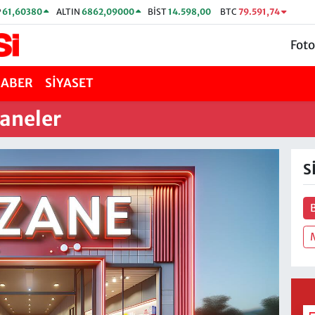
P
61,60380
ALTIN
6862,09000
BİST
14.598,00
BTC
79.591,74
Foto
HABER
SİYASET
aneler
S