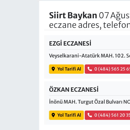
Siirt Baykan
07 Ağus
eczane adres, telefo
EZGİ ECZANESİ
Veyselkarani-Atatürk MAH. 102. S
Yol Tarifi Al
0 (484) 565 25 6
ÖZKAN ECZANESİ
İnönü MAH. Turgut Özal Bulvarı NO
Yol Tarifi Al
0 (484) 561 20 3