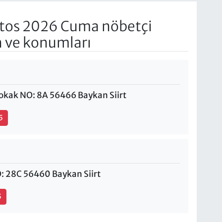
tos 2026 Cuma nöbetçi
n ve konumları
okak NO: 8A 56466 Baykan Siirt
5
: 28C 56460 Baykan Siirt
5