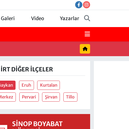
 Galeri
Video
Yazarlar
IIRT DIĞER İLÇELER
Baykan
Eruh
Kurtalan
Merkez
Pervari
Şirvan
Tillo
SINOP BOYABAT