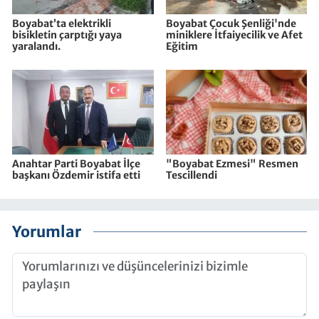
Boyabat’ta elektrikli
Boyabat Çocuk Şenliği'nde
bisikletin çarptığı yaya
miniklere İtfaiyecilik ve Afet
yaralandı.
Eğitim
Anahtar Parti Boyabat İlçe
"Boyabat Ezmesi" Resmen
başkanı Özdemir istifa etti
Tescillendi
Yorumlar