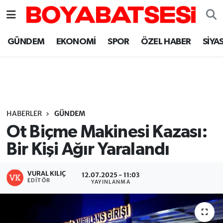
Sinop Nöbetçi Eczaneler
GÜNDEM
EKONOMİ
SPOR
ÖZEL HABER
SİYA
Sinop Hava Durumu
Sinop Namaz Vakitleri
Sinop Trafik Yoğunluk Haritası
HABERLER
GÜNDEM
Ot Biçme Makinesi Kazası:
Süper Lig Puan Durumu ve Fikstür
Bir Kişi Ağır Yaralandı
Tüm Manşetler
VURAL KILIÇ
12.07.2025 - 11:03
EDITÖR
YAYINLANMA
Son Dakika Haberleri
Haber Arşivi