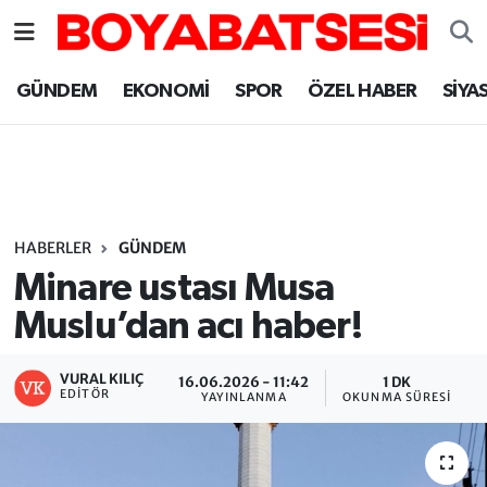
Sinop Nöbetçi Eczaneler
GÜNDEM
EKONOMİ
SPOR
ÖZEL HABER
SİYA
Sinop Hava Durumu
Sinop Namaz Vakitleri
Sinop Trafik Yoğunluk Haritası
HABERLER
GÜNDEM
Minare ustası Musa
Süper Lig Puan Durumu ve Fikstür
Muslu’dan acı haber!
Tüm Manşetler
VURAL KILIÇ
16.06.2026 - 11:42
1 DK
EDITÖR
YAYINLANMA
OKUNMA SÜRESI
Son Dakika Haberleri
Haber Arşivi