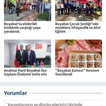
Boyabat’ta elektrikli
Boyabat Çocuk Şenliği'nde
bisikletin çarptığı yaya
miniklere İtfaiyecilik ve Afet
yaralandı.
Eğitim
Anahtar Parti Boyabat İlçe
"Boyabat Ezmesi" Resmen
başkanı Özdemir istifa etti
Tescillendi
Yorumlar