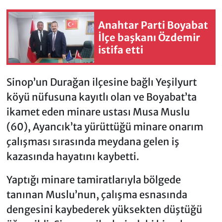
Anahtar Parti Boyabat
İlçe başkanı Özdemir
istifa etti
Sinop’un Durağan ilçesine bağlı Yeşilyurt
köyü nüfusuna kayıtlı olan ve Boyabat’ta
ikamet eden minare ustası Musa Muslu
(60), Ayancık’ta yürüttüğü minare onarım
çalışması sırasında meydana gelen iş
kazasında hayatını kaybetti.
Yaptığı minare tamiratlarıyla bölgede
tanınan Muslu’nun, çalışma esnasında
dengesini kaybederek yüksekten düştüğü