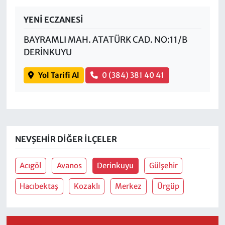
YENİ ECZANESİ
BAYRAMLI MAH. ATATÜRK CAD. NO:11/B
DERİNKUYU
Yol Tarifi Al
0 (384) 381 40 41
NEVŞEHIR DIĞER İLÇELER
Acıgöl
Avanos
Derinkuyu
Gülşehir
Hacıbektaş
Kozaklı
Merkez
Ürgüp