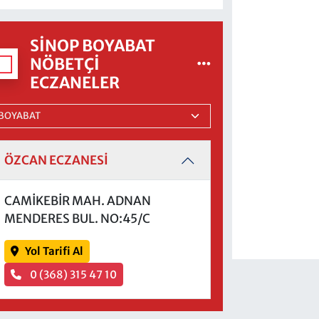
SINOP BOYABAT
NÖBETÇI
ECZANELER
ÖZCAN ECZANESİ
CAMİKEBİR MAH. ADNAN
MENDERES BUL. NO:45/C
Yol Tarifi Al
0 (368) 315 47 10