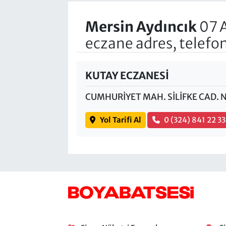
Mersin Aydıncık
07 
eczane adres, telefo
KUTAY ECZANESİ
CUMHURİYET MAH. SİLİFKE CAD. 
Yol Tarifi Al
0 (324) 841 22 33