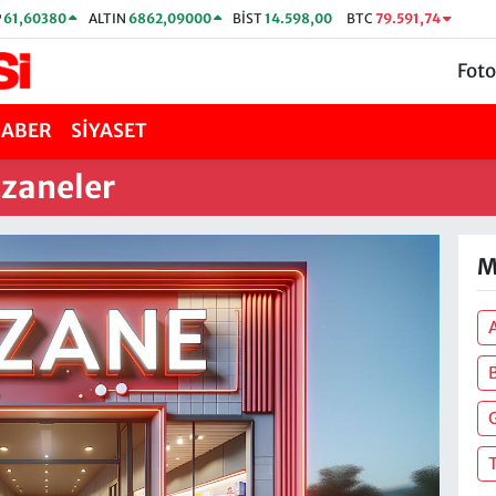
P
61,60380
ALTIN
6862,09000
BİST
14.598,00
BTC
79.591,74
Foto
HABER
SİYASET
czaneler
M