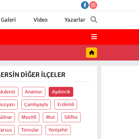
 Galeri
Video
Yazarlar
ERSIN DIĞER İLÇELER
Akdeniz
Anamur
Aydıncık
Bozyazı
Çamlıyayla
Erdemli
Gülnar
Mezitli
Mut
Silifke
Tarsus
Toroslar
Yenişehir