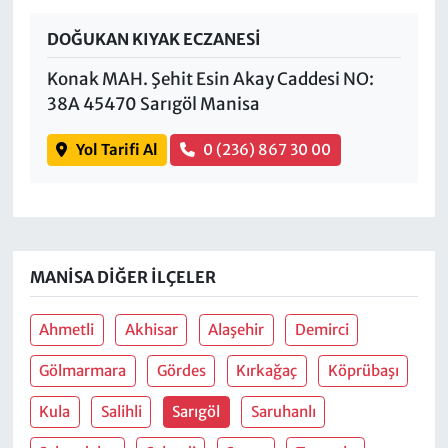
DOĞUKAN KIYAK ECZANESİ
Konak MAH. Şehit Esin Akay Caddesi NO:
38A 45470 Sarıgöl Manisa
Yol Tarifi Al
0 (236) 867 30 00
MANISA DIĞER İLÇELER
Ahmetli
Akhisar
Alaşehir
Demirci
Gölmarmara
Gördes
Kırkağaç
Köprübaşı
Kula
Salihli
Sarıgöl
Saruhanlı