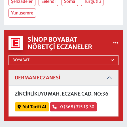
Şehzadeler
Selendi
Soma
Turgutlu
Yunusemre
SINOP BOYABAT
NÖBETÇI ECZANELER
DERMAN ECZANESİ
ZİNCİRLİKUYU MAH. ECZANE CAD. NO:36
Yol Tarifi Al
0 (368) 315 19 30