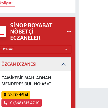
eşilyurt
SINOP BOYABAT
NÖBETÇI
ECZANELER
ÖZCAN ECZANESİ
CAMİKEBİR MAH. ADNAN
MENDERES BUL. NO:45/C
Yol Tarifi Al
0 (368) 315 47 10