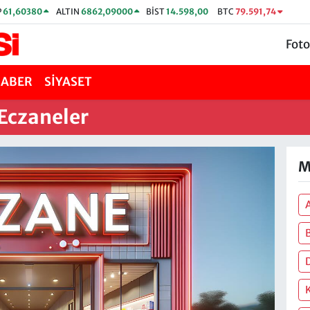
P
61,60380
ALTIN
6862,09000
BİST
14.598,00
BTC
79.591,74
Foto
HABER
SİYASET
Eczaneler
M