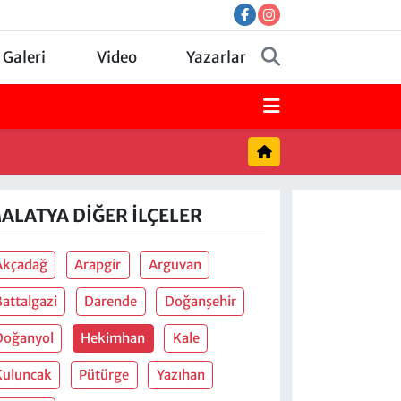
 Galeri
Video
Yazarlar
ALATYA DIĞER İLÇELER
Akçadağ
Arapgir
Arguvan
Battalgazi
Darende
Doğanşehir
Doğanyol
Hekimhan
Kale
Kuluncak
Pütürge
Yazıhan