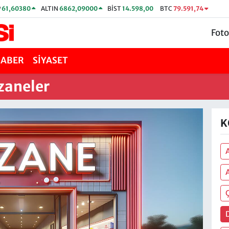
P
61,60380
ALTIN
6862,09000
BİST
14.598,00
BTC
79.591,74
Foto
HABER
SİYASET
zaneler
K
A
A
Ç