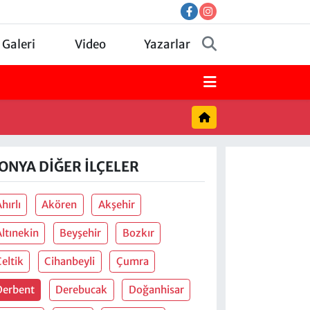
 Galeri
Video
Yazarlar
ONYA DIĞER İLÇELER
hırlı
Akören
Akşehir
ltınekin
Beyşehir
Bozkır
eltik
Cihanbeyli
Çumra
Derbent
Derebucak
Doğanhisar