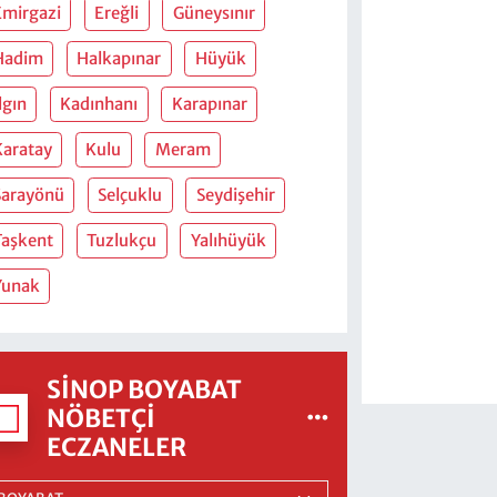
Emirgazi
Ereğli
Güneysınır
Hadim
Halkapınar
Hüyük
lgın
Kadınhanı
Karapınar
Karatay
Kulu
Meram
Sarayönü
Selçuklu
Seydişehir
Taşkent
Tuzlukçu
Yalıhüyük
Yunak
SINOP BOYABAT
NÖBETÇI
ECZANELER