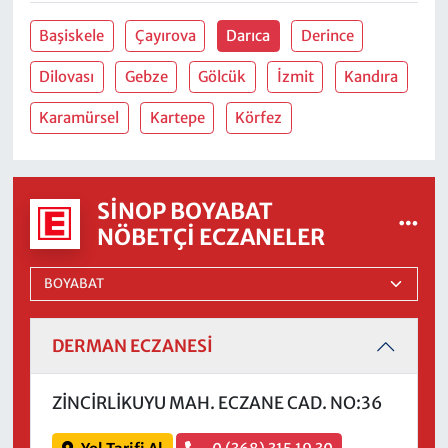
Başiskele
Çayırova
Darıca
Derince
Dilovası
Gebze
Gölcük
İzmit
Kandıra
Karamürsel
Kartepe
Körfez
SINOP BOYABAT
NÖBETÇI ECZANELER
DERMAN ECZANESİ
ZİNCİRLİKUYU MAH. ECZANE CAD. NO:36