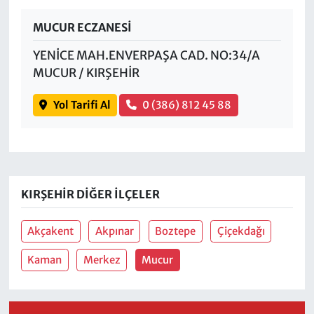
MUCUR ECZANESİ
YENİCE MAH.ENVERPAŞA CAD. NO:34/A
MUCUR / KIRŞEHİR
Yol Tarifi Al
0 (386) 812 45 88
KIRŞEHIR DIĞER İLÇELER
Akçakent
Akpınar
Boztepe
Çiçekdağı
Kaman
Merkez
Mucur