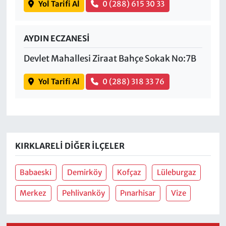
Yol Tarifi Al
0 (288) 615 30 33
AYDIN ECZANESİ
Devlet Mahallesi Ziraat Bahçe Sokak No:7B
Yol Tarifi Al
0 (288) 318 33 76
KIRKLARELI DIĞER İLÇELER
Babaeski
Demirköy
Kofçaz
Lüleburgaz
Merkez
Pehlivanköy
Pınarhisar
Vize