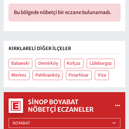
Bu bölgede nöbetçi bir eczane bulunamadı.
KIRKLARELI DIĞER İLÇELER
Babaeski
Demirköy
Kofçaz
Lüleburgaz
Merkez
Pehlivanköy
Pınarhisar
Vize
SINOP BOYABAT
NÖBETÇI ECZANELER