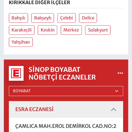
KIRIKKALE DIĞER İLÇELER
Bahşılı
Balışeyh
Çelebi
Delice
Karakeçili
Keskin
Merkez
Sulakyurt
Yahşihan
SINOP BOYABAT
NÖBETÇI ECZANELER
ESRA ECZANESİ
ÇAMLICA MAH.EROL DEMİRKOL CAD.NO:2