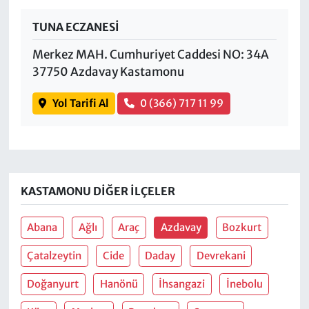
TUNA ECZANESİ
Merkez MAH. Cumhuriyet Caddesi NO: 34A
37750 Azdavay Kastamonu
Yol Tarifi Al
0 (366) 717 11 99
KASTAMONU DIĞER İLÇELER
Abana
Ağlı
Araç
Azdavay
Bozkurt
Çatalzeytin
Cide
Daday
Devrekani
Doğanyurt
Hanönü
İhsangazi
İnebolu