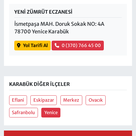
YENİ ZÜMRÜT ECZANESİ
İsmetpaşa MAH. Doruk Sokak NO: 4A
78700 Yenice Karabük
Yol Tarifi Al
0 (370) 766 45 00
KARABÜK DIĞER İLÇELER
Eflani
Eskipazar
Merkez
Ovacık
Safranbolu
Yenice