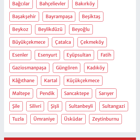
Bağcılar
Bahçelievler
Bakırköy
Başakşehir
Bayrampaşa
Beşiktaş
Beykoz
Beylikdüzü
Beyoğlu
Büyükçekmece
Çatalca
Çekmeköy
Esenler
Esenyurt
Eyüpsultan
Fatih
Gaziosmanpaşa
Güngören
Kadıköy
Kâğıthane
Kartal
Küçükçekmece
Maltepe
Pendik
Sancaktepe
Sarıyer
Şile
Silivri
Şişli
Sultanbeyli
Sultangazi
Tuzla
Ümraniye
Üsküdar
Zeytinburnu