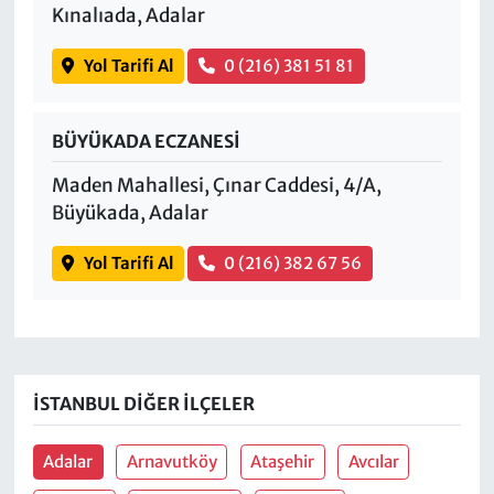
Kınalıada, Adalar
Yol Tarifi Al
0 (216) 381 51 81
BÜYÜKADA ECZANESİ
Maden Mahallesi, Çınar Caddesi, 4/A,
Büyükada, Adalar
Yol Tarifi Al
0 (216) 382 67 56
İSTANBUL DIĞER İLÇELER
Adalar
Arnavutköy
Ataşehir
Avcılar