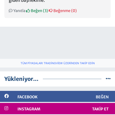
giden başhekime.
Yanıtla
Beğen (
3
)
Beğenme (
0
)
TÜM PIYASALARI TRADINGVIEW ÜZERINDEN TAKIP EDIN
Yükleniyor...
FACEBOOK
BEĞEN
INSTAGRAM
TAKIP ET