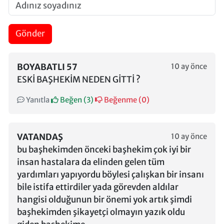
Gönder
BOYABATLI 57
10 ay önce
ESKİ BAŞHEKİM NEDEN GİTTİ ?
Yanıtla
Beğen (
3
)
Beğenme (
0
)
VATANDAŞ
10 ay önce
bu başhekimden önceki başhekim çok iyi bir
insan hastalara da elinden gelen tüm
yardımları yapıyordu böylesi çalışkan bir insanı
bile istifa ettirdiler yada görevden aldılar
hangisi olduğunun bir önemi yok artık şimdi
başhekimden şikayetçi olmayın yazık oldu