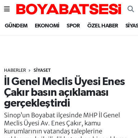
Sinop Nöbetçi Eczaneler
GÜNDEM
EKONOMİ
SPOR
ÖZEL HABER
SİYA
Sinop Hava Durumu
Sinop Namaz Vakitleri
Sinop Trafik Yoğunluk Haritası
HABERLER
SİYASET
İl Genel Meclis Üyesi Enes
Süper Lig Puan Durumu ve Fikstür
Çakır basın açıklaması
gerçekleştirdi
Tüm Manşetler
Sinop’un Boyabat ilçesinde MHP İl Genel
Son Dakika Haberleri
Meclis Üyesi Av. Enes Çakır, kamu
kurumlarının vatandaş taleplerine
Haber Arşivi