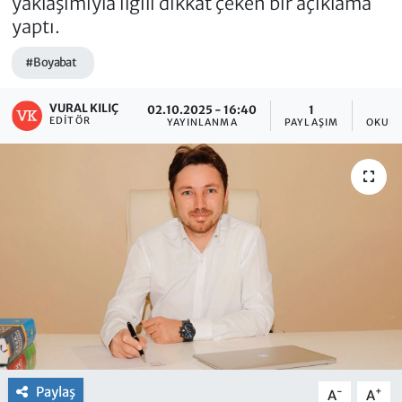
yaklaşımıyla ilgili dikkat çeken bir açıklama
yaptı.
#Boyabat
VURAL KILIÇ
02.10.2025 - 16:40
1
EDITÖR
YAYINLANMA
PAYLAŞIM
OKUNM
Paylaş
-
+
A
A