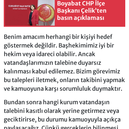
Boyabat CHP İlçe
Başkanı Çelik’ten
basın açıklaması
Benim amacım herhangi bir kişiyi hedef
göstermek değildir. Başhekimimiz iyi bir
hekim veya idareci olabilir. Ancak
vatandaşlarımızın talebine duyarsız
kalınması kabul edilemez. Bizim görevimiz
bu talepleri iletmek, onların takibini yapmak
ve kamuoyuna karşı sorumluluk duymaktır.
Bundan sonra hangi kurum vatandaşın
talebini kasıtlı olarak yerine getirmez veya
geciktirirse, bu durumu kamuoyuyla açıkça
paylaşacağız. Çünkü gerçeklerin bilinmesi