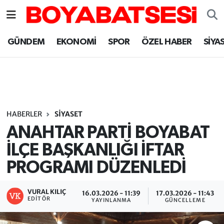
Sinop Nöbetçi Eczaneler
GÜNDEM
EKONOMİ
SPOR
ÖZEL HABER
SİYA
Sinop Hava Durumu
Sinop Namaz Vakitleri
Sinop Trafik Yoğunluk Haritası
HABERLER
SİYASET
ANAHTAR PARTİ BOYABAT
Süper Lig Puan Durumu ve Fikstür
İLÇE BAŞKANLIĞI İFTAR
PROGRAMI DÜZENLEDİ
Tüm Manşetler
Son Dakika Haberleri
VURAL KILIÇ
16.03.2026 - 11:39
17.03.2026 - 11:43
EDITÖR
YAYINLANMA
GÜNCELLEME
Haber Arşivi