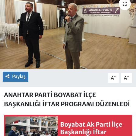
Paylaş
-
+
A
A
ANAHTAR PARTİ BOYABAT İLÇE
BAŞKANLIĞI İFTAR PROGRAMI DÜZENLEDİ
Boyabat Ak Parti İlçe
Başkanlığı İftar