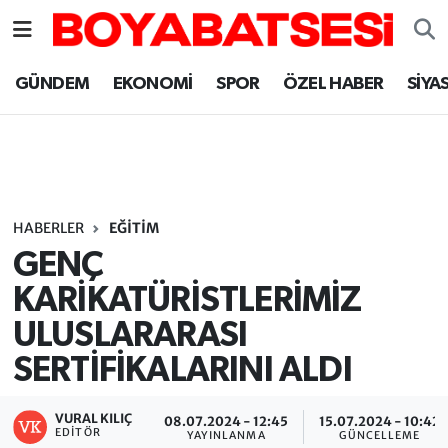
Sinop Nöbetçi Eczaneler
GÜNDEM
EKONOMİ
SPOR
ÖZEL HABER
SİYA
Sinop Hava Durumu
Sinop Namaz Vakitleri
Sinop Trafik Yoğunluk Haritası
HABERLER
EĞİTİM
GENÇ
Süper Lig Puan Durumu ve Fikstür
KARİKATÜRİSTLERİMİZ
ULUSLARARASI
Tüm Manşetler
SERTİFİKALARINI ALDI
Son Dakika Haberleri
VURAL KILIÇ
08.07.2024 - 12:45
15.07.2024 - 10:42
Haber Arşivi
EDITÖR
YAYINLANMA
GÜNCELLEME