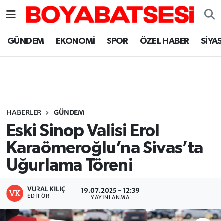
Sinop Nöbetçi Eczaneler
GÜNDEM
EKONOMİ
SPOR
ÖZEL HABER
SİYA
Sinop Hava Durumu
Sinop Namaz Vakitleri
Sinop Trafik Yoğunluk Haritası
HABERLER
GÜNDEM
Eski Sinop Valisi Erol
Süper Lig Puan Durumu ve Fikstür
Karaömeroğlu’na Sivas’ta
Uğurlama Töreni
Tüm Manşetler
Son Dakika Haberleri
VURAL KILIÇ
19.07.2025 - 12:39
EDITÖR
YAYINLANMA
Haber Arşivi