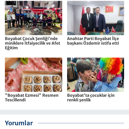
Boyabat Çocuk Şenliği'nde
Anahtar Parti Boyabat İlçe
miniklere İtfaiyecilik ve Afet
başkanı Özdemir istifa etti
Eğitim
"Boyabat Ezmesi" Resmen
Boyabat'ta çocuklar için
Tescillendi
renkli şenlik
Yorumlar