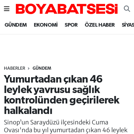
Sinop Nöbetçi Eczaneler
GÜNDEM
EKONOMİ
SPOR
ÖZEL HABER
SİYA
Sinop Hava Durumu
Sinop Namaz Vakitleri
Sinop Trafik Yoğunluk Haritası
HABERLER
GÜNDEM
Yumurtadan çıkan 46
Süper Lig Puan Durumu ve Fikstür
leylek yavrusu sağlık
kontrolünden geçirilerek
Tüm Manşetler
halkalandı
Son Dakika Haberleri
Sinop’un Saraydüzü ilçesindeki Cuma
Ovası'nda bu yıl yumurtadan çıkan 46 leylek
Haber Arşivi