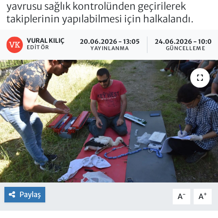
yavrusu sağlık kontrolünden geçirilerek
takiplerinin yapılabilmesi için halkalandı.
VURAL KILIÇ
20.06.2026 - 13:05
24.06.2026 - 10:08
EDITÖR
YAYINLANMA
GÜNCELLEME
Paylaş
-
+
A
A