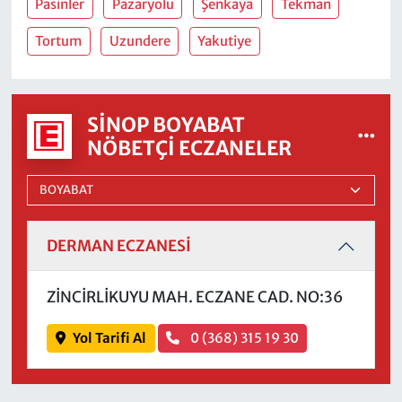
Pasinler
Pazaryolu
Şenkaya
Tekman
Tortum
Uzundere
Yakutiye
SINOP BOYABAT
NÖBETÇI ECZANELER
DERMAN ECZANESİ
ZİNCİRLİKUYU MAH. ECZANE CAD. NO:36
Yol Tarifi Al
0 (368) 315 19 30