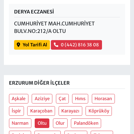
DERYA ECZANESİ
CUMHURİYET MAH.CUMHURİYET
BULV.NO:212/A OLTU
Yol Tarifi Al
0 (442) 816 38 08
ERZURUM DIĞER İLÇELER
Aşkale
Aziziye
Çat
Hınıs
Horasan
İspir
Karaçoban
Karayazı
Köprüköy
Narman
Oltu
Olur
Palandöken