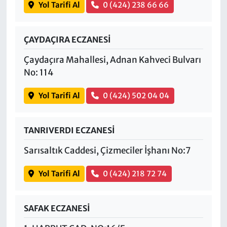
Yol Tarifi Al
0 (424) 238 66 66
ÇAYDAÇIRA ECZANESİ
Çaydaçıra Mahallesi, Adnan Kahveci Bulvarı
No: 114
Yol Tarifi Al
0 (424) 502 04 04
TANRIVERDI ECZANESİ
Sarısaltık Caddesi, Çizmeciler İşhanı No:7
Yol Tarifi Al
0 (424) 218 72 74
SAFAK ECZANESİ