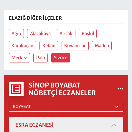
ELAZIĞ DIĞER İLÇELER
Ağın
Alacakaya
Arıcak
Baskil
Karakoçan
Keban
Kovancılar
Maden
Merkez
Palu
Sivrice
SINOP BOYABAT
NÖBETÇI ECZANELER
ESRA ECZANESİ