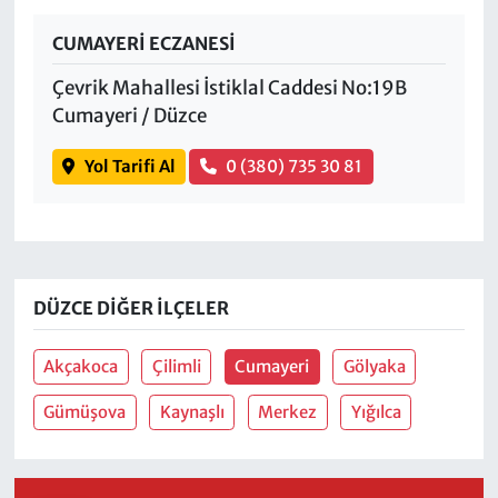
CUMAYERİ ECZANESİ
Çevrik Mahallesi İstiklal Caddesi No:19B
Cumayeri / Düzce
Yol Tarifi Al
0 (380) 735 30 81
DÜZCE DIĞER İLÇELER
Akçakoca
Çilimli
Cumayeri
Gölyaka
Gümüşova
Kaynaşlı
Merkez
Yığılca