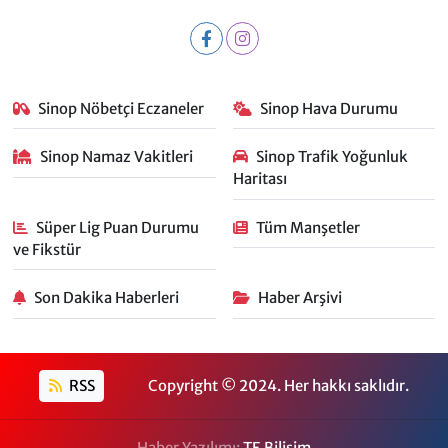
Sinop Nöbetçi Eczaneler
Sinop Hava Durumu
Sinop Namaz Vakitleri
Sinop Trafik Yoğunluk
Haritası
Süper Lig Puan Durumu
Tüm Manşetler
ve Fikstür
Son Dakika Haberleri
Haber Arşivi
RSS
Copyright © 2024. Her hakkı saklıdır.
Haber Yazılımı:
TE Bilişim