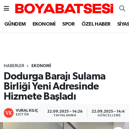
Sinop Nöbetçi Eczaneler
GÜNDEM
EKONOMİ
SPOR
ÖZEL HABER
SİYA
Sinop Hava Durumu
Sinop Namaz Vakitleri
Sinop Trafik Yoğunluk Haritası
HABERLER
EKONOMİ
Dodurga Barajı Sulama
Süper Lig Puan Durumu ve Fikstür
Birliği Yeni Adresinde
Hizmete Başladı
Tüm Manşetler
Son Dakika Haberleri
VURAL KILIÇ
22.09.2025 - 14:26
22.09.2025 - 14:47
EDITÖR
YAYINLANMA
GÜNCELLEME
Haber Arşivi