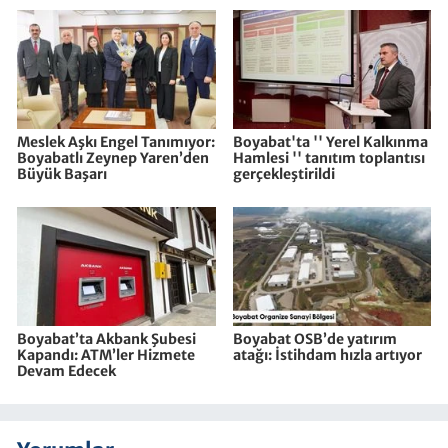
Meslek Aşkı Engel Tanımıyor:
Boyabat'ta '' Yerel Kalkınma
Boyabatlı Zeynep Yaren’den
Hamlesi '' tanıtım toplantısı
Büyük Başarı
gerçekleştirildi
Boyabat’ta Akbank Şubesi
Boyabat OSB’de yatırım
Kapandı: ATM’ler Hizmete
atağı: İstihdam hızla artıyor
Devam Edecek