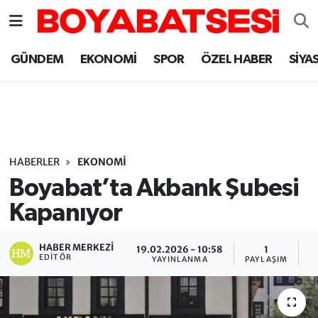
Sinop Nöbetçi Eczaneler
GÜNDEM
EKONOMİ
SPOR
ÖZEL HABER
SİYA
Sinop Hava Durumu
Sinop Namaz Vakitleri
Sinop Trafik Yoğunluk Haritası
HABERLER
EKONOMİ
Boyabat’ta Akbank Şubesi
Süper Lig Puan Durumu ve Fikstür
Kapanıyor
Tüm Manşetler
HABER MERKEZI
19.02.2026 - 10:58
1
EDITÖR
YAYINLANMA
PAYLAŞIM
O
Son Dakika Haberleri
Haber Arşivi