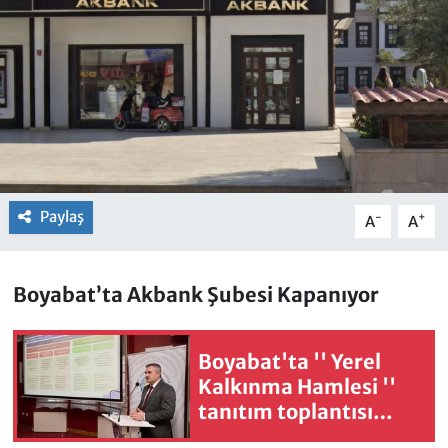
Paylaş
-
+
A
A
Boyabat’ta Akbank Şubesi Kapanıyor
Boyabat'ta '' Yerel
Kalkınma Hamlesi ''
tanıtım toplantısı
gerçekleştirildi