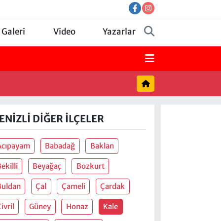
 Galeri
Video
Yazarlar
ENIZLI DIĞER İLÇELER
Acıpayam
Babadağ
Baklan
ekilli
Beyağaç
Bozkurt
Buldan
Çal
Çameli
Çardak
ivril
Güney
Honaz
Kale