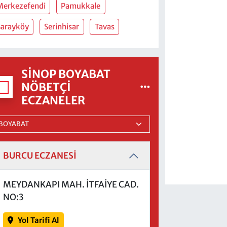
Merkezefendi
Pamukkale
Sarayköy
Serinhisar
Tavas
SINOP BOYABAT
NÖBETÇI
ECZANELER
BURCU ECZANESİ
MEYDANKAPI MAH. İTFAİYE CAD.
NO:3
Yol Tarifi Al