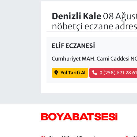
Denizli Kale
08 Ağus
nöbetçi eczane adres
ELİF ECZANESİ
Cumhuriyet MAH. Cami Caddesi NO:
Yol Tarifi Al
0 (258) 671 28 6