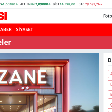
P
61,60380
ALTIN
6862,09000
BİST
14.598,00
BTC
79.591,74
Foto
HABER
SİYASET
eler
D
B
Ç