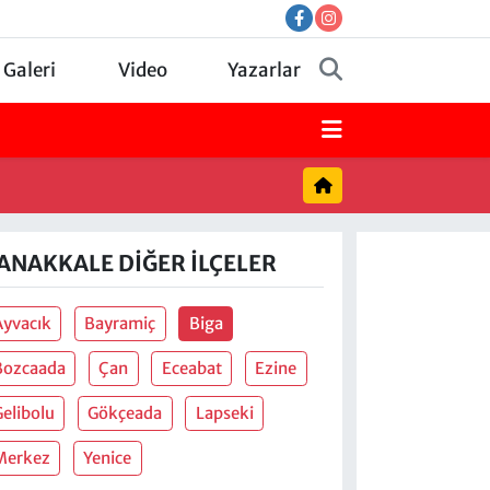
 Galeri
Video
Yazarlar
ANAKKALE DIĞER İLÇELER
Ayvacık
Bayramiç
Biga
Bozcaada
Çan
Eceabat
Ezine
Gelibolu
Gökçeada
Lapseki
Merkez
Yenice