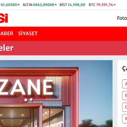
P
61,60380
ALTIN
6862,09000
BİST
14.598,00
BTC
79.591,74
Foto
HABER
SİYASET
eler
Ç