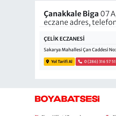
Çanakkale Biga
07 A
eczane adres, telefo
ÇELİK ECZANESİ
Sakarya Mahallesi Çan Caddesi No
Yol Tarifi Al
0 (286) 316 57 51