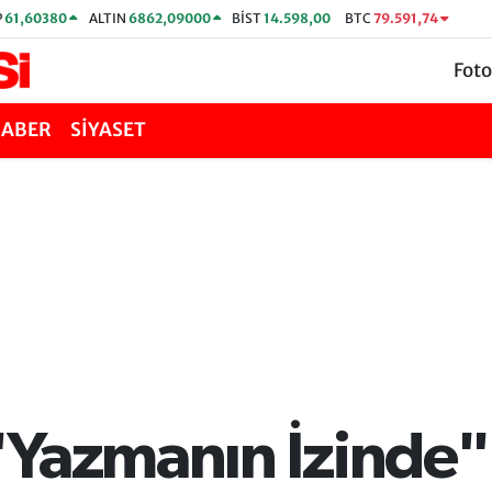
P
61,60380
ALTIN
6862,09000
BİST
14.598,00
BTC
79.591,74
Foto
HABER
SİYASET
Yazmanın İzinde" 