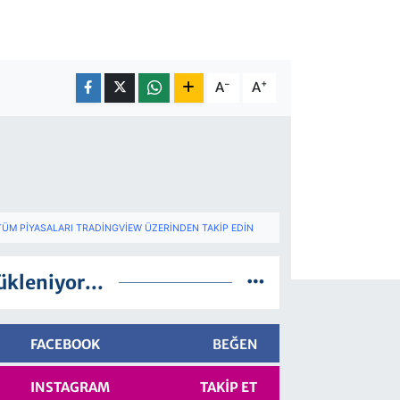
-
+
A
A
TÜM PIYASALARI TRADINGVIEW ÜZERINDEN TAKIP EDIN
ükleniyor...
FACEBOOK
BEĞEN
INSTAGRAM
TAKIP ET