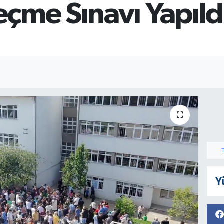
çme Sınavı Yapıld
Y