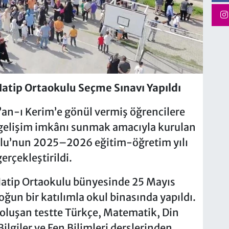
atip Ortaokulu Seçme Sınavı Yapıldı
’an-ı Kerim’e gönül vermiş öğrencilere
elişim imkânı sunmak amacıyla kurulan
ulu’nun 2025–2026 eğitim-öğretim yılı
erçekleştirildi.
atip Ortaokulu bünyesinde 25 Mayıs
ğun bir katılımla okul binasında yapıldı.
 oluşan testte Türkçe, Matematik, Din
Bilgiler ve Fen Bilimleri derslerinden