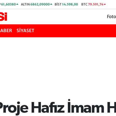
P
61,60380
ALTIN
6862,09000
BİST
14.598,00
BTC
79.591,74
Foto
HABER
SİYASET
Proje Hafız İmam H