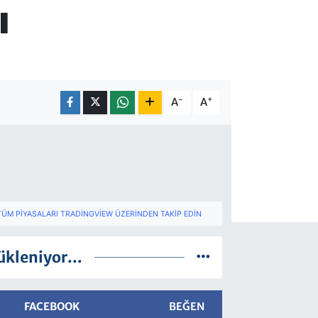
ı
-
+
A
A
TÜM PIYASALARI TRADINGVIEW ÜZERINDEN TAKIP EDIN
ükleniyor...
FACEBOOK
BEĞEN