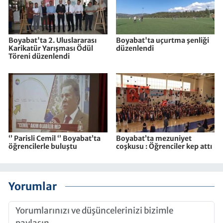
Boyabat'ta 2. Uluslararası
Boyabat'ta uçurtma şenliği
Karikatür Yarışması Ödül
düzenlendi
Töreni düzenlendi
‘’ Parisli Cemil ‘’ Boyabat’ta
Boyabat’ta mezuniyet
öğrencilerle buluştu
coşkusu : Öğrenciler kep attı
Yorumlar