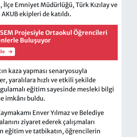
, İlçe Emniyet Müdürlüğü, Türk Kızılay ve
 AKUB ekipleri de katıldı.
SEM Projesiyle Ortaokul Öğrencileri
nlerle Buluşuyor
üle
cın kaza yapması senaryosuyla
r, yaralılara hızlı ve etkili şekilde
ygulamalı eğitim sayesinde mesleki bilgi
me imkânı buldu.
aymakamı Enver Yılmaz ve Belediye
lanını ziyaret ederek çalışmaları
en eğitim ve tatbikatın, öğrencilerin