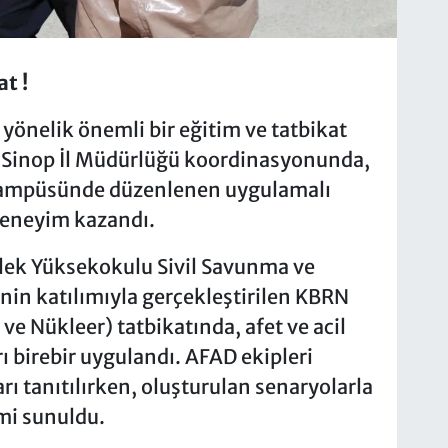
t !
a yönelik önemli bir eğitim ve tatbikat
D Sinop İl Müdürlüğü koordinasyonunda,
ampüsünde düzenlenen uygulamalı
deneyim kazandı.
lek Yüksekokulu Sivil Savunma ve
inin katılımıyla gerçekleştirilen KBRN
ve Nükleer) tatbikatında, afet ve acil
 birebir uygulandı. AFAD ekipleri
 tanıtılırken, oluşturulan senaryolarla
mi sunuldu.