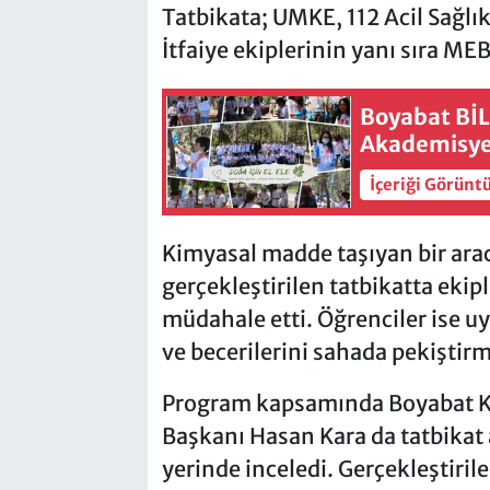
Tatbikata; UMKE, 112 Acil Sağlık
İtfaiye ekiplerinin yanı sıra MEB
Boyabat BİL
Akademisye
İçeriği Görünt
Kimyasal madde taşıyan bir ara
gerçekleştirilen tatbikatta ekiple
müdahale etti. Öğrenciler ise u
ve becerilerini sahada pekiştir
Program kapsamında Boyabat K
Başkanı Hasan Kara da tatbikat a
yerinde inceledi. Gerçekleştiril