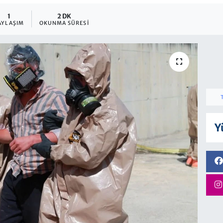
1
2 DK
AYLAŞIM
OKUNMA SÜRESI
Y