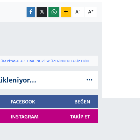
-
+
A
A
TÜM PIYASALARI TRADINGVIEW ÜZERINDEN TAKIP EDIN
ükleniyor...
FACEBOOK
BEĞEN
INSTAGRAM
TAKIP ET