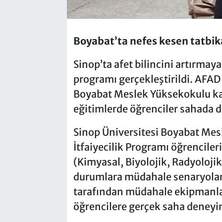
Boyabat’ta nefes kesen tatbika
Sinop’ta afet bilincini artırmay
programı gerçekleştirildi. AFA
Boyabat Meslek Yüksekokulu k
eğitimlerde öğrenciler sahada 
Sinop Üniversitesi Boyabat Mes
İtfaiyecilik Programı öğrenciler
(Kimyasal, Biyolojik, Radyolojik 
durumlara müdahale senaryoları
tarafından müdahale ekipmanları
öğrencilere gerçek saha deneyi