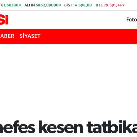
P
61,60380
ALTIN
6862,09000
BİST
14.598,00
BTC
79.591,74
Foto
HABER
SİYASET
efes kesen tatbika