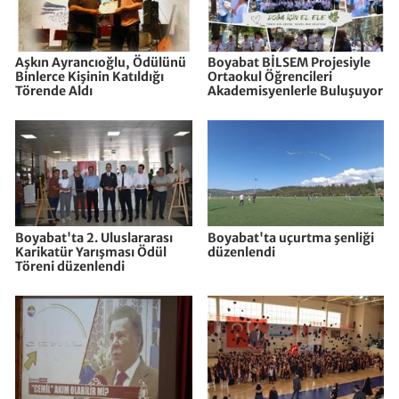
Aşkın Ayrancıoğlu, Ödülünü
Boyabat BİLSEM Projesiyle
Binlerce Kişinin Katıldığı
Ortaokul Öğrencileri
Törende Aldı
Akademisyenlerle Buluşuyor
Boyabat'ta 2. Uluslararası
Boyabat'ta uçurtma şenliği
Karikatür Yarışması Ödül
düzenlendi
Töreni düzenlendi