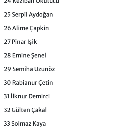
24 Keziban Okutucu
25 Serpil Aydoğan
26 Alime Çapkin
27 Pinar Işik
28 Emine Şenel
29 Semiha Uzunöz
30 Rabianur Çetin
31 İlknur Demirci
32 Gülten Çakal
33 Solmaz Kaya