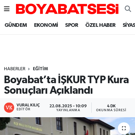
Sinop Nöbetçi Eczaneler
GÜNDEM
EKONOMİ
SPOR
ÖZEL HABER
SİYA
Sinop Hava Durumu
Sinop Namaz Vakitleri
Sinop Trafik Yoğunluk Haritası
HABERLER
EĞİTİM
Boyabat’ta İŞKUR TYP Kura
Süper Lig Puan Durumu ve Fikstür
Sonuçları Açıklandı
Tüm Manşetler
VURAL KILIÇ
22.08.2025 - 10:09
4 DK
EDITÖR
YAYINLANMA
OKUNMA SÜRESI
Son Dakika Haberleri
Haber Arşivi