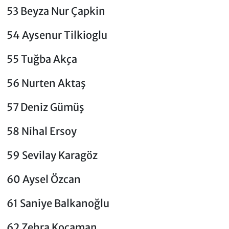
53 Beyza Nur Çapkin
54 Aysenur Tilkioglu
55 Tuğba Akça
56 Nurten Aktaş
57 Deniz Gümüş
58 Nihal Ersoy
59 Sevilay Karagöz
60 Aysel Özcan
61 Saniye Balkanoğlu
62 Zehra Kocaman