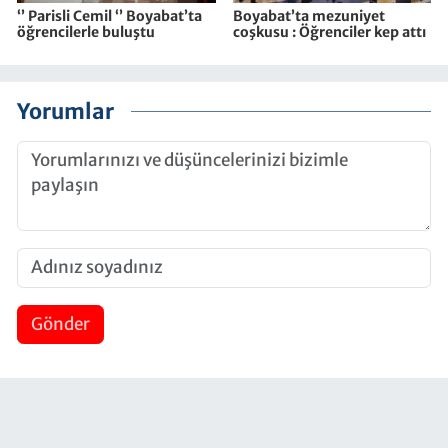
‘’ Parisli Cemil ‘’ Boyabat’ta
Boyabat’ta mezuniyet
öğrencilerle buluştu
coşkusu : Öğrenciler kep attı
Yorumlar
Gönder