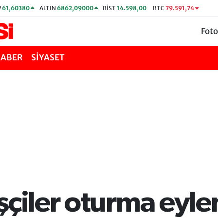
P
61,60380
ALTIN
6862,09000
BİST
14.598,00
BTC
79.591,74
Foto
HABER
SİYASET
şçiler oturma eyle