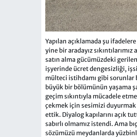
Yapılan açıklamada şu ifadelere y
yine bir aradayız sıkıntılarımız
satın alma gücümüzdeki gerilem
işyerinde ücret dengesizliği, işs
mülteci istihdamı gibi sorunlar
büyük bir bölümünün yaşama şar
geçim sıkıntıyla mücadele etme
çekmek için sesimizi duyurmak
ettik. Diyalog kapılarını açık t
sabırlı olmamız istendi. Ama b
sözümüzü meydanlarda yüzbinler