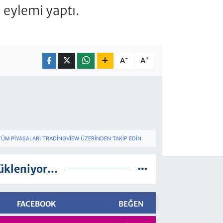
 eylemi yaptı.
-
+
A
A
TÜM PIYASALARI TRADINGVIEW ÜZERINDEN TAKIP EDIN
ükleniyor...
FACEBOOK
BEĞEN